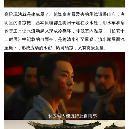
高阶玩法就是建凉屋了。乾隆皇帝最爱去的承德避暑山庄，唐
明皇的含凉殿，基本原理都是将房子建在亲水处，用水车和扇
轮等工具让水流动起来形成冷循环，降低室内温度。《长安十
二时辰》中记载的自雨亭，是将清水引至屋脊，流水顺屋面流
至檐下，形成流动的水帘，既可纳凉，又有赏景意趣。