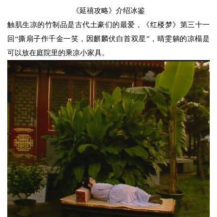
《延禧攻略》介绍冰鉴
触肌生凉的竹制品是古代土豪们的最爱，《红楼梦》第三十一
回“撕扇子作千金一笑，因麒麟伏白首双星”，晴雯躺的凉榻是
可以放在庭院里的乘凉小家具。