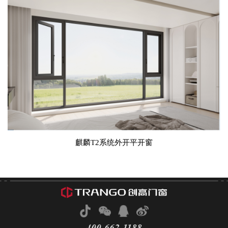
麒麟T2系统外开平开窗