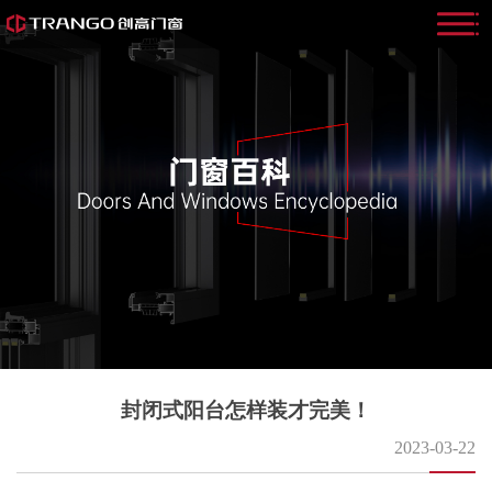
封闭式阳台怎样装才完美！
2023-03-22