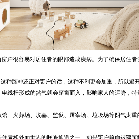
坏的窗户很容易对居住者的眼部造成疾病。为了确保居住者
果这种路冲还正对窗户的话，这种不利更会加重，所以避
、电线杆形成的煞气就会穿窗而入，影响家人的运势，特
仪馆、火葬场、坟墓、监狱、屠宰场、垃圾场等阴气太重
居住者和外面世界的联系通道之一。如果窗户前面被建筑