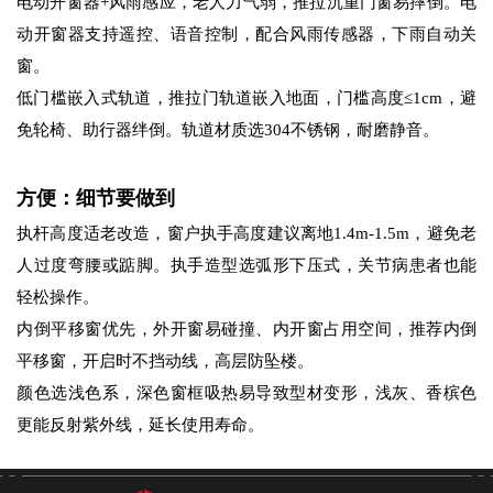
电动开窗器+风雨感应，老人力气弱，推拉沉重门窗易摔倒。电
动开窗器支持遥控、语音控制，配合风雨传感器，下雨自动关
窗。
低门槛嵌入式轨道，推拉门轨道嵌入地面，门槛高度≤1cm，避
免轮椅、助行器绊倒。轨道材质选304不锈钢，耐磨静音。
方便：细节要做到
执杆高度适老改造，窗户执手高度建议离地1.4m-1.5m，避免老
人过度弯腰或踮脚。执手造型选弧形下压式，关节病患者也能
轻松操作。
内倒平移窗优先，外开窗易碰撞、内开窗占用空间，推荐内倒
平移窗，开启时不挡动线，高层防坠楼。
颜色选浅色系，深色窗框吸热易导致型材变形，浅灰、香槟色
更能反射紫外线，延长使用寿命。