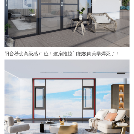
阳台秒变高级感 C 位！这扇推拉门把极简美学焊死了！