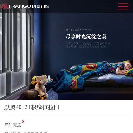
默奥4012T极窄推拉门
产品亮点