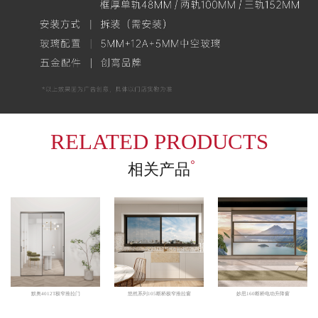
RELATED PRODUCTS
相关产品
默奥4012T极窄推拉门
悠然系列105断桥极窄推拉窗
妙思160断桥电动升降窗