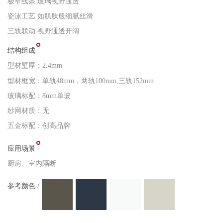
极窄线条 玻璃视野通透
瓷泳工艺 如肌肤般细腻丝滑
三轨联动 视野通透开阔
结构组成
型材壁厚：2.4mm
型材框宽：单轨48mm，两轨100mm,三轨152mm
玻璃标配：8mm单玻
纱网材质：无
五金标配：创高品牌
应用场景
厨房、室内隔断
参考颜色 /