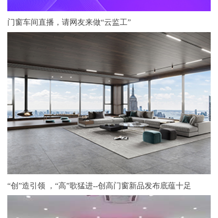
门窗车间直播，请网友来做“云监工”
“创”造引领 ，“高”歌猛进--创高门窗新品发布底蕴十足