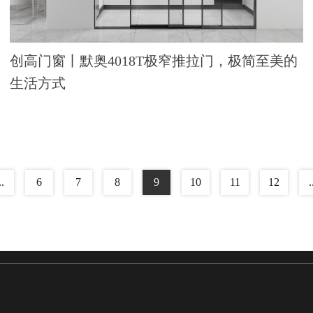
创高门窗丨默奥4018T极窄推拉门，极简至美的
生活方式
..
6
7
8
9
10
11
12
.