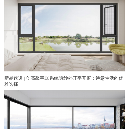
新品速递 | 创高馨宇E8系统隐纱外开平开窗：诗意生活的优
雅选择