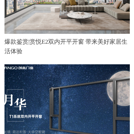
爆款鉴赏|赏悦E2双内开平开窗 带来美好家居生
活体验