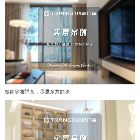
极简静雅禅意，尽显东方韵味