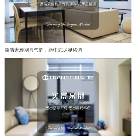
简洁素雅别具气韵，新中式尽显格调