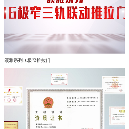
颂雅系列16极窄推拉门