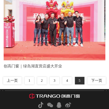
创高门窗｜绿岛湖直营店盛大开业
上一页
1
2
3
4
5
下一页